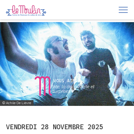
SI VOUS AIMEZ
La fête, la découverte et
les surprises !
© Achile De Lièvre
VENDREDI 28 NOVEMBRE 2025