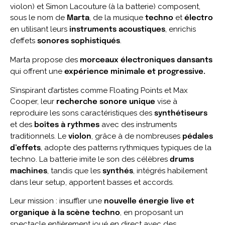
violon) et Simon Lacouture (à la batterie) composent,
sous le nom de
, de la musique
et
Marta
techno
électro
en utilisant leurs
, enrichis
instruments acoustiques
d’effets
.
sonores sophistiqués
Marta propose des
morceaux électroniques dansants
qui offrent une
expérience minimale et progressive.
S’inspirant d’artistes comme Floating Points et Max
Cooper, leur
vise à
recherche sonore unique
reproduire les sons caractéristiques des
synthétiseurs
et des
avec des instruments
boîtes à rythmes
traditionnels. Le
, grâce à de nombreuses
violon
pédales
, adopte des patterns rythmiques typiques de la
d’effets
techno. La batterie imite le son des célèbres
drums
, tandis que les
, intégrés habilement
machines
synthés
dans leur setup, apportent basses et accords.
Leur mission : insuffler une
nouvelle énergie live et
, en proposant un
organique à la scène techno
spectacle entièrement joué en direct avec des