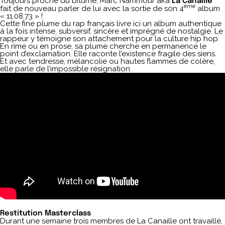
Toujours proche du bitume, Marc Nammour aka
La Canaille
ème
fait de nouveau parler de lui avec la sortie de son 4
album
« 11.08.73 » !
Cette fine plume du rap français livre ici un album authentique
à la fois intense, subversif, sincère et imprégné de nostalgie. Le
rappeur y témoigne son attachement pour la culture hip hop.
En rime ou en prose, sa plume cherche en permanence le
point d’exclamation. Elle raconte l’existence fragile des siens.
Et avec tendresse, mélancolie ou hautes flammes de colère,
elle parle de l’impossible résignation.
Restitution Masterclass
Durant une semaine trois membres de La Canaille ont travaillé,