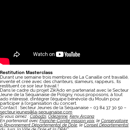
Restitution Masterclass
Durant une semaine trois membres de La Canaille ont travaillé,
inventé et créé avec des chanteurs, slameurs, rappeurs… Ils
restituent ce soir leur travail !
Dans le cadre du projet Zik’Ado en partenariat avec le Secteur
Jeune de la Séquanaise de Poligny, nous proposons, à tout
ado intéressé, d’intégrer l’équipe bénévole du Moulin pour
participer à l’organisation du concert.
Contact : Secteur Jeunes de la Séquanaise – 03 84 37 30 50 –
secteur.jeunes@la-sequanaise.com
Si vous aimez
:
Cabadzi
,
Odezenne
,
Keny Arcana
En partenariat avec
Franche-Comté mission voix
, le
Conservatoire
à Rayonnement Départemental de Dole
, le
Conseil Départemental
du Jura
, la
Ville de Dole
et la
DRAC
.