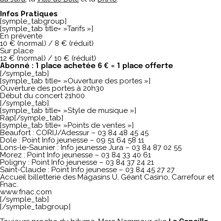
Infos Pratiques
[symple_tabgroup]
[symple_tab title= »Tarifs »]
En prévente
10 € (normal) / 8 € (réduit)
Sur place
12 € (normal) / 10 € (réduit)
Abonné : 1 place achetée 6 € = 1 place offerte
[/symple_tab]
[symple_tab title= »Ouverture des portes »]
Ouverture des portes à 20h30
Début du concert 21h00
[/symple_tab]
[symple_tab title= »Style de musique »]
Rap[/symple_tab]
[symple_tab title= »Points de ventes »]
Beaufort : CORIJ/Adessur – 03 84 48 45 45
Dole : Point Info jeunesse – 09 51 64 58 11
Lons-le-Saunier : Info jeunesse Jura – 03 84 87 02 55
Morez : Point Info jeunesse – 03 84 33 40 61
Poligny : Point Info jeunesse – 03 84 37 24 21
Saint-Claude : Point Info jeunesse – 03 84 45 27 27
Accueil billetterie des Magasins U, Géant Casino, Carrefour et
Fnac.
www.fnac.com
[/symple_tab]
[/symple_tabgroup]