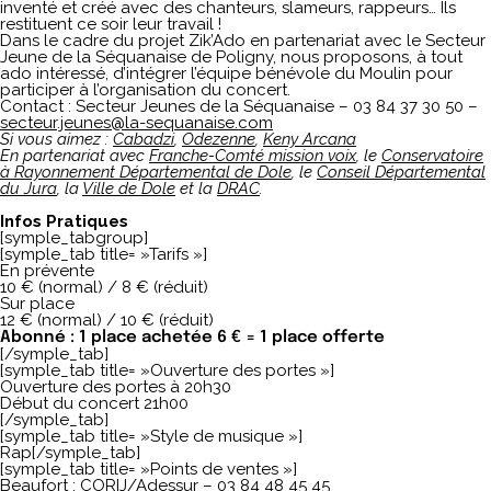
inventé et créé avec des chanteurs, slameurs, rappeurs… Ils
restituent ce soir leur travail !
Dans le cadre du projet Zik’Ado en partenariat avec le Secteur
Jeune de la Séquanaise de Poligny, nous proposons, à tout
ado intéressé, d’intégrer l’équipe bénévole du Moulin pour
participer à l’organisation du concert.
Contact : Secteur Jeunes de la Séquanaise – 03 84 37 30 50 –
secteur.jeunes@la-sequanaise.com
Si vous aimez
:
Cabadzi
,
Odezenne
,
Keny Arcana
En partenariat avec
Franche-Comté mission voix
, le
Conservatoire
à Rayonnement Départemental de Dole
, le
Conseil Départemental
du Jura
, la
Ville de Dole
et la
DRAC
.
Infos Pratiques
[symple_tabgroup]
[symple_tab title= »Tarifs »]
En prévente
10 € (normal) / 8 € (réduit)
Sur place
12 € (normal) / 10 € (réduit)
Abonné : 1 place achetée 6 € = 1 place offerte
[/symple_tab]
[symple_tab title= »Ouverture des portes »]
Ouverture des portes à 20h30
Début du concert 21h00
[/symple_tab]
[symple_tab title= »Style de musique »]
Rap[/symple_tab]
[symple_tab title= »Points de ventes »]
Beaufort : CORIJ/Adessur – 03 84 48 45 45