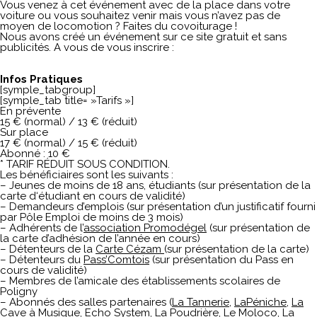
Vous venez à cet événement avec de la place dans votre
voiture ou vous souhaitez venir mais vous n’avez pas de
moyen de locomotion ? Faites du covoiturage !
Nous avons créé un événement sur ce site gratuit et sans
publicités. A vous de vous inscrire :
Infos Pratiques
[symple_tabgroup]
[symple_tab title= »Tarifs »]
En prévente
15 € (normal) / 13 € (réduit)
Sur place
17 € (normal) / 15 € (réduit)
Abonné : 10 €
* TARIF RÉDUIT SOUS CONDITION.
Les bénéficiaires sont les suivants :
– Jeunes de moins de 18 ans, étudiants (sur présentation de la
carte d‘étudiant en cours de validité)
– Demandeurs d’emplois (sur présentation d’un justificatif fourni
par Pôle Emploi de moins de 3 mois)
– Adhérents de l’
association Promodégel
(sur présentation de
la carte d’adhésion de l’année en cours)
– Détenteurs de la
Carte Cézam
(sur présentation de la carte)
– Détenteurs du
Pass’Comtois
(sur présentation du Pass en
cours de validité)
– Membres de l’amicale des établissements scolaires de
Poligny
– Abonnés des salles partenaires (
La Tannerie
,
LaPéniche
,
La
Cave à Musique
,
Echo System
, La Poudrière
,
Le Moloco
,
La