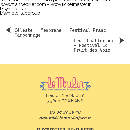
Sur le site internet de nos partenaires :
www.fnac.com
–
www.francebillet.com
–
www.ticketmaster.fr
[/symple_tab]
[/symple_tabgroup]
Céleste + Membrane – Festival Franc-
Tamponnage
Feu! Chatterton
– Festival Le
Fruit des Voix
Lieu dit "Le Moulin"
39800 BRAINANS
03 84 37 50 40
accueil@lemoulinjura.fr
INSCRIPTION NEWSLETTER