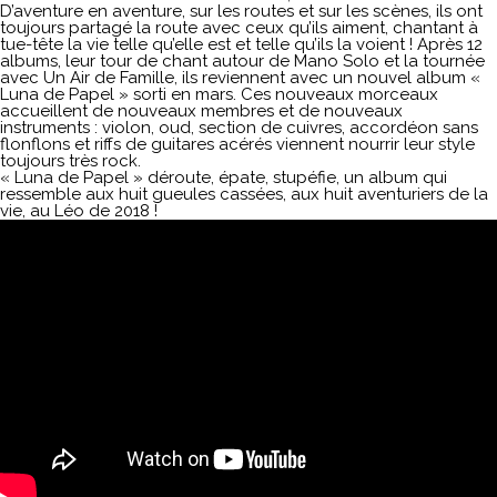
D’aventure en aventure, sur les routes et sur les scènes, ils ont
toujours partagé la route avec ceux qu’ils aiment, chantant à
tue-tête la vie telle qu’elle est et telle qu’ils la voient ! Après 12
albums, leur tour de chant autour de Mano Solo et la tournée
avec Un Air de Famille, ils reviennent avec un nouvel album «
Luna de Papel » sorti en mars. Ces nouveaux morceaux
accueillent de nouveaux membres et de nouveaux
instruments : violon, oud, section de cuivres, accordéon sans
flonflons et riffs de guitares acérés viennent nourrir leur style
toujours très rock.
« Luna de Papel » déroute, épate, stupéfie, un album qui
ressemble aux huit gueules cassées, aux huit aventuriers de la
vie, au Léo de 2018 !