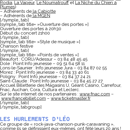
Rodia
,
La Vapeur
,
Le Noumatrouff
et
La Niche du Chien à
Plumes
)
– Adhérents de
la Cabiotte
– Adhérents de
la MGEN
[/symple_tab]
[symple_tab title= »Ouverture des portes »]
Ouverture des portes à 20h30
Début du concert 21h00
[/symple_tab]
[symple_tab title= »Style de musique »]
Chanson festive
[/symple_tab]
[symple_tab title= »Points de ventes »]
Beaufort : CORIJ/Adessur – 03 84 48 45 45
Dole : Point Info jeunesse – 09 51 64 58 11
Lons-le-Saunier : Info jeunesse Jura – 03 84 87 02 55
Morez : Point Info jeunesse – 03 84 33 40 61
Poligny : Point Info jeunesse – 03 84 37 24 21
Saint-Claude : Point Info jeunesse – 03 84 45 27 27
Accueil Billetterie des Magasins U, Géant Casino, Carrefour,
Fnac, Auchan, Cora, Cultura et Leclerc.
Sur le site internet de nos partenaires :
www.fnac.com
–
www.francebillet.com
–
www.ticketmaster.fr
[/symple_tab]
[/symple_tabgroup]
LES HURLEMENTS D’LÉO
Ce groupe de « rock-java-chanson-punk-caravaning »,
comme ils se définissent eux-mêmes, ont fêté leurs 20 ans !