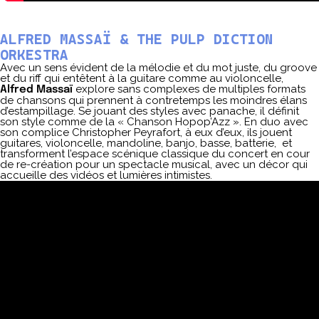
ALFRED MASSAÏ & THE PULP DICTION
ORKESTRA
Avec un sens évident de la mélodie et du mot juste, du groove
et du riff qui entêtent à la guitare comme au violoncelle,
explore sans complexes de multiples formats
Alfred Massaï
de chansons qui prennent à contretemps les moindres élans
d’estampillage. Se jouant des styles avec panache, il définit
son style comme de la « Chanson Hopop’Azz ». En duo avec
son complice Christopher Peyrafort, à eux d’eux, ils jouent
guitares, violoncelle, mandoline, banjo, basse, batterie, et
transforment l’espace scénique classique du concert en cour
de re-création pour un spectacle musical, avec un décor qui
accueille des vidéos et lumières intimistes.