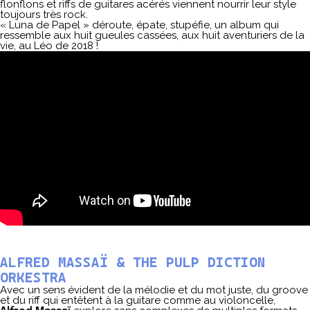
flonflons et riffs de guitares acérés viennent nourrir leur style
toujours très rock.
« Luna de Papel » déroute, épate, stupéfie, un album qui
ressemble aux huit gueules cassées, aux huit aventuriers de la
vie, au Léo de 2018 !
ALFRED MASSAÏ & THE PULP DICTION
ORKESTRA
Avec un sens évident de la mélodie et du mot juste, du groove
et du riff qui entêtent à la guitare comme au violoncelle,