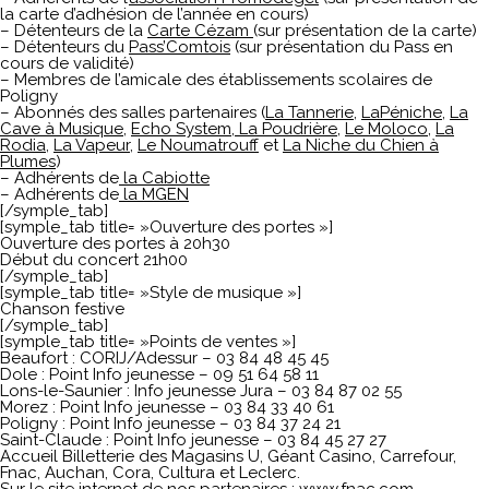
la carte d’adhésion de l’année en cours)
– Détenteurs de la
Carte Cézam
(sur présentation de la carte)
– Détenteurs du
Pass’Comtois
(sur présentation du Pass en
cours de validité)
– Membres de l’amicale des établissements scolaires de
Poligny
– Abonnés des salles partenaires (
La Tannerie
,
LaPéniche
,
La
Cave à Musique
,
Echo System
, La Poudrière
,
Le Moloco
,
La
Rodia
,
La Vapeur
,
Le Noumatrouff
et
La Niche du Chien à
Plumes
)
– Adhérents de
la Cabiotte
– Adhérents de
la MGEN
[/symple_tab]
[symple_tab title= »Ouverture des portes »]
Ouverture des portes à 20h30
Début du concert 21h00
[/symple_tab]
[symple_tab title= »Style de musique »]
Chanson festive
[/symple_tab]
[symple_tab title= »Points de ventes »]
Beaufort : CORIJ/Adessur – 03 84 48 45 45
Dole : Point Info jeunesse – 09 51 64 58 11
Lons-le-Saunier : Info jeunesse Jura – 03 84 87 02 55
Morez : Point Info jeunesse – 03 84 33 40 61
Poligny : Point Info jeunesse – 03 84 37 24 21
Saint-Claude : Point Info jeunesse – 03 84 45 27 27
Accueil Billetterie des Magasins U, Géant Casino, Carrefour,
Fnac, Auchan, Cora, Cultura et Leclerc.