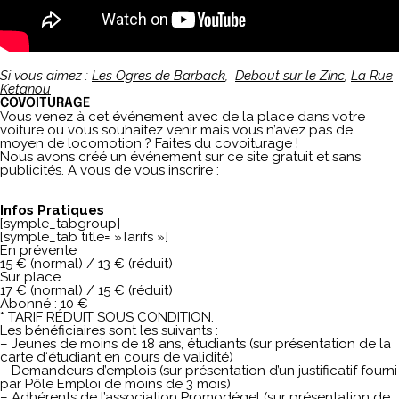
Si vous aimez
:
Les Ogres de Barback
,
Debout sur le Zinc
,
La Rue
Ketanou
COVOITURAGE
Vous venez à cet événement avec de la place dans votre
voiture ou vous souhaitez venir mais vous n’avez pas de
moyen de locomotion ? Faites du covoiturage !
Nous avons créé un événement sur ce site gratuit et sans
publicités. A vous de vous inscrire :
Infos Pratiques
[symple_tabgroup]
[symple_tab title= »Tarifs »]
En prévente
15 € (normal) / 13 € (réduit)
Sur place
17 € (normal) / 15 € (réduit)
Abonné : 10 €
* TARIF RÉDUIT SOUS CONDITION.
Les bénéficiaires sont les suivants :
– Jeunes de moins de 18 ans, étudiants (sur présentation de la
carte d‘étudiant en cours de validité)
– Demandeurs d’emplois (sur présentation d’un justificatif fourni
par Pôle Emploi de moins de 3 mois)
– Adhérents de l’
association Promodégel
(sur présentation de