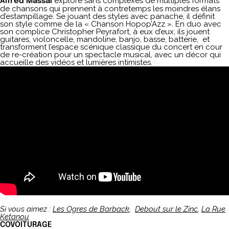
explore sans complexes de multiples formats
Alfred Massaï
de chansons qui prennent à contretemps les moindres élans
d’estampillage. Se jouant des styles avec panache, il définit
son style comme de la « Chanson Hopop’Azz ». En duo avec
son complice Christopher Peyrafort, à eux d’eux, ils jouent
guitares, violoncelle, mandoline, banjo, basse, batterie, et
transforment l’espace scénique classique du concert en cour
de re-création pour un spectacle musical, avec un décor qui
accueille des vidéos et lumières intimistes.
Si vous aimez
:
Les Ogres de Barback
,
Debout sur le Zinc
,
La Rue
Ketanou
COVOITURAGE