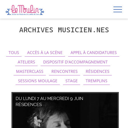
ARCHIVES MUSICIEN.NES
TOUS
ACCÈS À LA SCÈNE
APPEL À CANDIDATURES
ATELIERS
DISPOSITIF D'ACCOMPAGNEMENT
MASTERCLASS
RENCONTRES
RÉSIDENCES
SESSIONS MOULAGE
STAGE
TREMPLINS
DU LUNDI 7 AU MERCREDI 9 JUIN
RÉSIDENCES